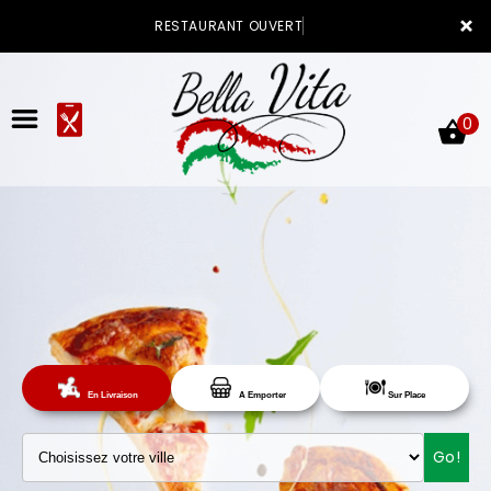
×
RESTAURANT OUVERT
0
ACCUEIL
LA CARTE
Sur Place
En Livraison
A Emporter
VOTRE COMPTE
Go!
NOTRE RESTAURANT