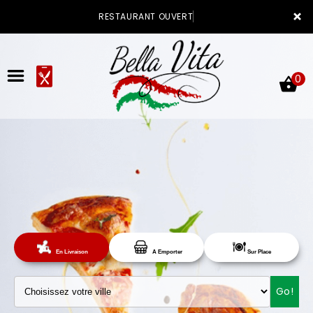
×
RESTAURANT OUVERT
0
ACCUEIL
LA CARTE
Sur Place
En Livraison
A Emporter
VOTRE COMPTE
Go!
NOTRE RESTAURANT