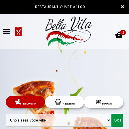
×
RESTAURANT OUVRE À 11:00
0
ACCUEIL
LA CARTE
Sur Place
En Livraison
A Emporter
VOTRE COMPTE
Go!
NOTRE RESTAURANT