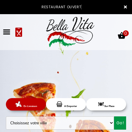
×
RESTAURANT OUVERT
0
ACCUEIL
LA CARTE
Sur Place
En Livraison
A Emporter
VOTRE COMPTE
Go!
NOTRE RESTAURANT