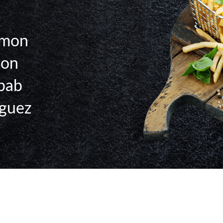
umon
hon
bab
guez