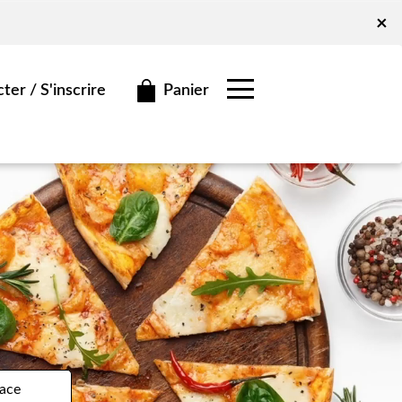
x
×
Panier
er / S'inscrire
ace