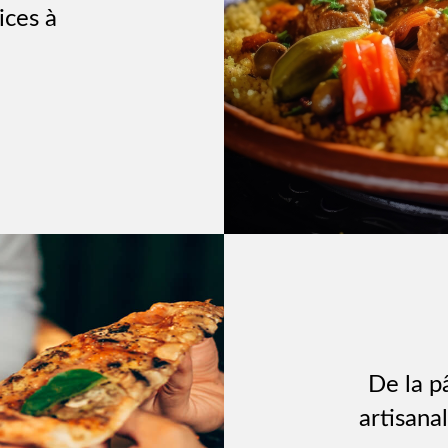
ices à
De la p
artisana