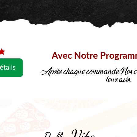
Avec Notre Progra
étails
Après chaque commande Nos cli
leur avis.