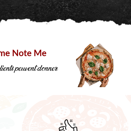
mme Note Me
ents peuvent donner