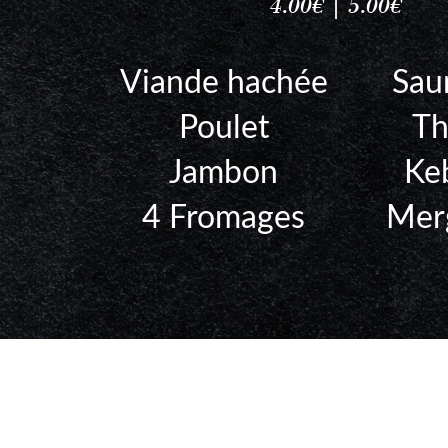
4.00€ | 5.00€
Viande hachée
Sa
Poulet
T
Jambon
Ke
4 Fromages
Mer